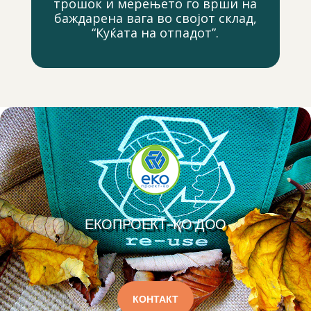
трошок и мерењето го врши на
баждарена вага во својот склад,
“Куќата на отпадот”.
ЕКОПРОЕКТ-КО ДОО
КОНТАКТ