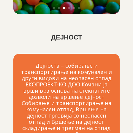
ДЕЈНОСТ
Дејноста – собирање и
транспортирање на комунален и
други видови на неопасен отпад
ЕКОПРОЕКТ-КО ДОО Кочани ја
врши врз основа на стекнатите
дозволи на вршење дејност
Собирање и транспортирање на
комунален отпад, Вршење на
дејност трговија со неопасен
отпад и Вршење на дејност
складирање и третман на отпад