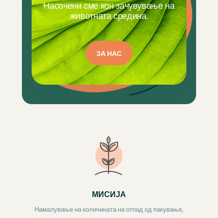
Насочени сме кон зачувување на
животната средина.
ЗА НАС
МИСИЈА
Намалување на количината на отпад од пакување,