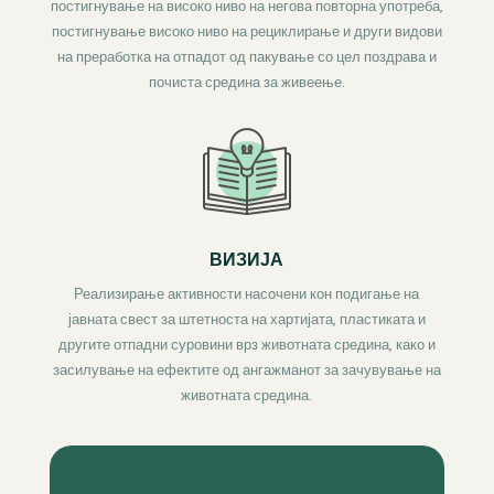
постигнување на високо ниво на негова повторна употреба,
постигнување високо ниво на рециклирање и други видови
на преработка на отпадот од пакување со цел поздрава и
почиста средина за живеење.
ВИЗИЈА
Реализирање активности насочени кон подигање на
јавната свест за штетноста на хартијата, пластиката и
другите отпадни суровини врз животната средина, како и
засилување на ефектите од ангажманот за зачувување на
животната средина.