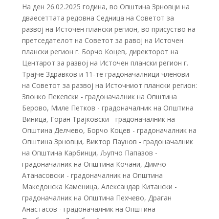
На ден 26.02.2025 година, во Општина Зрновци на
дваесеттата редовна Седница на Советот за
развој на Источен плански регион, во присуство на
претседателот на Советот за равој на Источен
плански регион г. Борчо Коцев, директорот на
Центарот за развој на Источен плански регион г.
Трајче Здравков и 11-те градоначалници членови
на Советот за развој на Источниот плански регион:
Звонко Пекевски - градоначалник на Општина
Берово, Миле Петков - градоначалник на Општина
Виница, Горан Трајковски - градоначалник на
Општина Делчево, Борчо Коцев - градоначалник на
Општина Зрновци, Виктор Паунов - градоначалник
на Општина Карбинци, Љупчо Папазов -
градоначалник на Општина Кочани, Димчо
Атанасовски - градоначалник на Општина
Македонска Каменица, Александар Китански -
градоначалник на Општина Пехчево, Драган
Анастасов - градоначалник на Општина