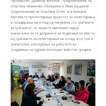
Пробиштип, Далибор Ангелов - градоначалник на
Општина Чешиново-Облешево и Иван Јорданов -
градоначалник на Општина Штип, м-р Биљана
Митева го презентираше проектот за селектирање
и складирање на отпад од пакување „Со граѓаните
за граѓаните“ со чијашто имплементација
значително ќе се допринесе за подигање на свеста
кај граѓаните за селектирање на отпад, а со тоа и
значително олеснување на работите во
создавање на здрави еколошки животни средини.